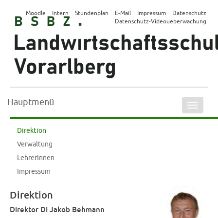
Moodle
Intern
Stundenplan
E-Mail
Impressum
Datenschutz
Datenschutz-Videoueberwachung
Hauptmenü
Naviga
ein-/a
Direktion
Verwaltung
LehrerInnen
Impressum
Direktion
Direktor DI Jakob Behmann