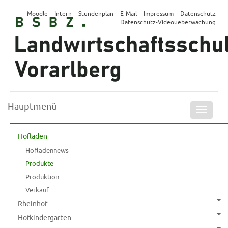
Moodle
Intern
Stundenplan
E-Mail
Impressum
Datenschutz
Datenschutz-Videoueberwachung
Hauptmenü
Naviga
ein-/a
Hofladen
Hofladennews
Produkte
Produktion
Verkauf
Rheinhof
Hofkindergarten