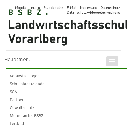
Moodle
Intern
Stundenplan
E-Mail
Impressum
Datenschutz
Datenschutz-Videoueberwachung
Hauptmenü
Naviga
ein-/a
Veranstaltungen
Schuljahreskalender
SGA
Partner
Gewaltschutz
Mehrerau bis BSBZ
Leitbild