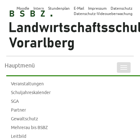
Moodle
Intern
Stundenplan
E-Mail
Impressum
Datenschutz
Datenschutz-Videoueberwachung
Hauptmenü
Naviga
ein-/a
Veranstaltungen
Schuljahreskalender
SGA
Partner
Gewaltschutz
Mehrerau bis BSBZ
Leitbild