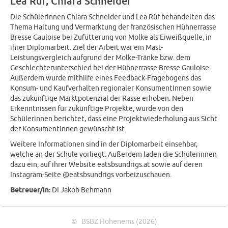
Lea Rüf, Chiara Schneider
Die Schülerinnen Chiara Schneider und Lea Rüf behandelten das
Thema Haltung und Vermarktung der französischen Hühnerrasse
Bresse Gauloise bei Zufütterung von Molke als Eiweißquelle, in
ihrer Diplomarbeit. Ziel der Arbeit war ein Mast-
Leistungsvergleich aufgrund der Molke-Tränke bzw. dem
Geschlechterunterschied bei der Hühnerrasse Bresse Gauloise.
Außerdem wurde mithilfe eines Feedback-Fragebogens das
Konsum- und Kaufverhalten regionaler KonsumentInnen sowie
das zukünftige Marktpotenzial der Rasse erhoben. Neben
Erkenntnissen für zukünftige Projekte, wurde von den
Schülerinnen berichtet, dass eine Projektwiederholung aus Sicht
der KonsumentInnen gewünscht ist.
Weitere Informationen sind in der Diplomarbeit einsehbar,
welche an der Schule vorliegt. Außerdem laden die Schülerinnen
dazu ein, auf ihrer Website eatsbsundrigs.at sowie auf deren
Instagram-Seite @eatsbsundrigs vorbeizuschauen.
Betreuer/in:
DI Jakob Behmann
© BSBZ Hohenems (2026)