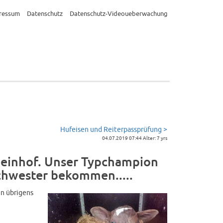
ressum
Datenschutz
Datenschutz-Videoueberwachung
Hufeisen und Reiterpassprüfung >
04.07.2019 07:44 Alter: 7 yrs
heinhof. Unser Typchampion
Schwester bekommen.....
en übrigens