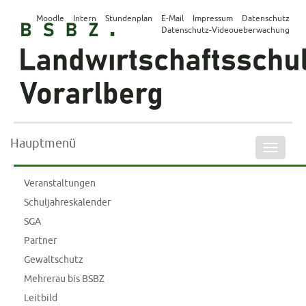
Moodle
Intern
Stundenplan
E-Mail
Impressum
Datenschutz
Datenschutz-Videoueberwachung
Hauptmenü
Naviga
ein-/a
Veranstaltungen
Schuljahreskalender
SGA
Partner
Gewaltschutz
Mehrerau bis BSBZ
Leitbild