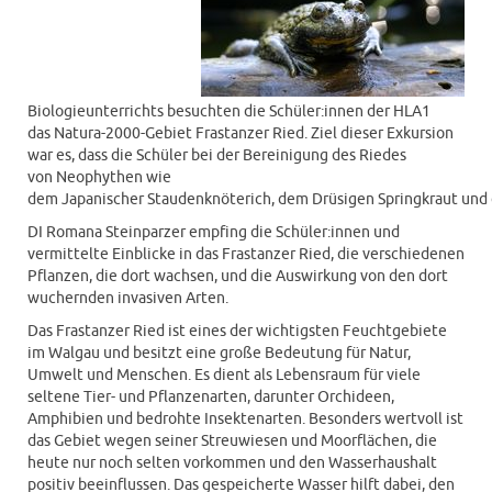
Biologieunterrichts besuchten die Schüler:innen der HLA1
das Natura-2000-Gebiet Frastanzer Ried. Ziel dieser Exkursion
war es, dass die Schüler bei der Bereinigung des Riedes
von Neophythen wie
dem Japanischer Staudenknöterich, dem Drüsigen Springkraut und 
DI Romana Steinparzer empfing die Schüler:innen und
vermittelte Einblicke in das Frastanzer Ried, die verschiedenen
Pflanzen, die dort wachsen, und die Auswirkung von den dort
wuchernden invasiven Arten.
Das Frastanzer Ried ist eines der wichtigsten Feuchtgebiete
im Walgau und besitzt eine große Bedeutung für Natur,
Umwelt und Menschen. Es dient als Lebensraum für viele
seltene Tier- und Pflanzenarten, darunter Orchideen,
Amphibien und bedrohte Insektenarten. Besonders wertvoll ist
das Gebiet wegen seiner Streuwiesen und Moorflächen, die
heute nur noch selten vorkommen und den Wasserhaushalt
positiv beeinflussen. Das gespeicherte Wasser hilft dabei, den