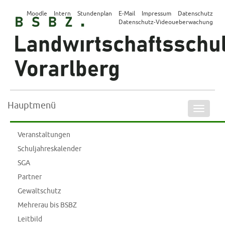
Moodle
Intern
Stundenplan
E-Mail
Impressum
Datenschutz
Datenschutz-Videoueberwachung
Hauptmenü
Naviga
ein-/a
Veranstaltungen
Schuljahreskalender
SGA
Partner
Gewaltschutz
Mehrerau bis BSBZ
Leitbild