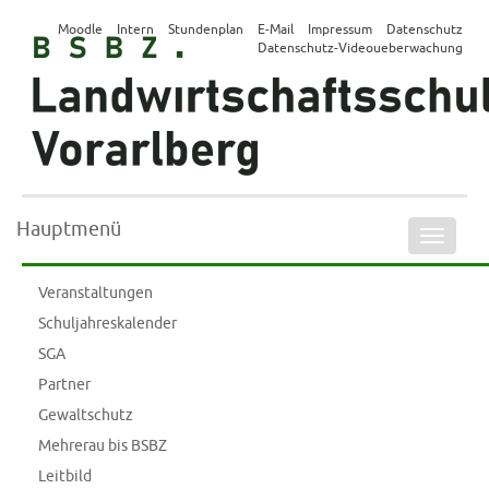
Moodle
Intern
Stundenplan
E-Mail
Impressum
Datenschutz
Datenschutz-Videoueberwachung
Hauptmenü
Naviga
ein-/a
Veranstaltungen
Schuljahreskalender
SGA
Partner
Gewaltschutz
Mehrerau bis BSBZ
Leitbild