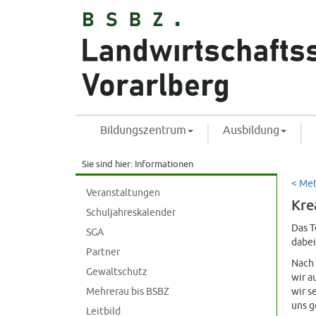
Bildungszentrum
Ausbildung
Sie sind hier:
Informationen
< Me
Veranstaltungen
Kre
Schuljahreskalender
Das T
SGA
dabei
Partner
Nach 
Gewaltschutz
wir a
Mehrerau bis BSBZ
wir s
uns g
Leitbild