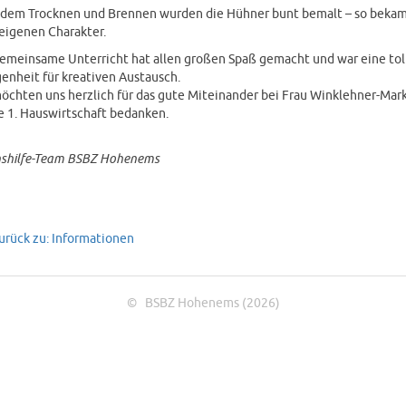
dem Trocknen und Brennen wurden die Hühner bunt bemalt – so bekam
eigenen Charakter.
emeinsame Unterricht hat allen großen Spaß gemacht und war eine tol
enheit für kreativen Austausch.
öchten uns herzlich für das gute Miteinander bei Frau Winklehner-Mark
e 1. Hauswirtschaft bedanken.
nshilfe-Team BSBZ Hohenems
Zurück zu: Informationen
© BSBZ Hohenems (2026)