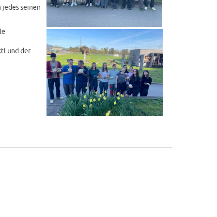
 jedes seinen
le
tl und der