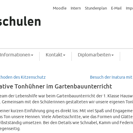
Moodle
Intern
Stundenplan
E-Mail
Imp
Informationen
Kontakt
Diplomarbeiten
thoden des Kitzenschutz
Besuch der Inatura mit
ative Tonhühner im Gartenbauunterricht
eam der Lebenshilfe war beim Gartenbauunterricht der 1. Klasse Hausw
. Gemeinsam mit den Schülerinnen gestalteten wir unsere eigenen Ton
einer kurzen Einführung ging es direkt los: Mit viel Spaß und Engagem
us Ton unsere Hennen. Viele Arbeitsschritte, wie das Formen und Glätt
elbstständig umsetzen. Bei den Details wie Schnabel, Kamm und Federn
egenseitig.