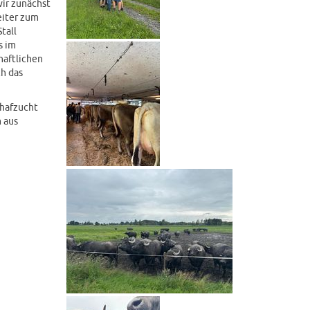
wir zunächst
eiter zum
tall
s im
haftlichen
h das
chafzucht
 aus