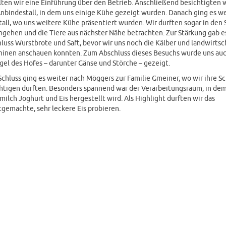
lten wir eine Einführung über den Betrieb. Anschließend besichtigten 
nbindestall, in dem uns einige Kühe gezeigt wurden. Danach ging es w
tall, wo uns weitere Kühe präsentiert wurden. Wir durften sogar in den S
ngehen und die Tiere aus nächster Nähe betrachten. Zur Stärkung gab e
luss Wurstbrote und Saft, bevor wir uns noch die Kälber und landwirtsc
inen anschauen konnten. Zum Abschluss dieses Besuchs wurde uns auc
gel des Hofes – darunter Gänse und Störche – gezeigt.
chluss ging es weiter nach Möggers zur Familie Gmeiner, wo wir ihre S
htigen durften. Besonders spannend war der Verarbeitungsraum, in dem
milch Joghurt und Eis hergestellt wird. Als Highlight durften wir das
tgemachte, sehr leckere Eis probieren.