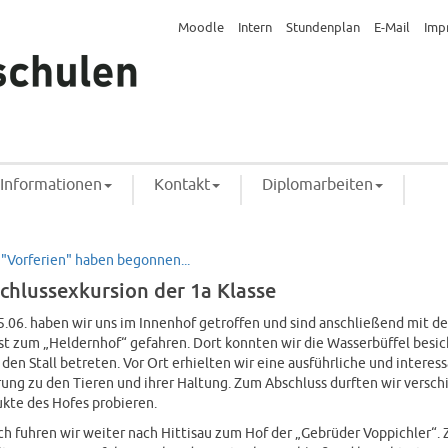
Moodle
Intern
Stundenplan
E-Mail
Imp
Informationen
Kontakt
Diplomarbeiten
 "Vorferien" haben begonnen...
chlussexkursion der 1a Klasse
.06. haben wir uns im Innenhof getroffen und sind anschließend mit d
t zum „Heldernhof“ gefahren. Dort konnten wir die Wasserbüffel besi
 den Stall betreten. Vor Ort erhielten wir eine ausführliche und interes
rung zu den Tieren und ihrer Haltung. Zum Abschluss durften wir versc
kte des Hofes probieren.
h fuhren wir weiter nach Hittisau zum Hof der „Gebrüder Voppichler“.