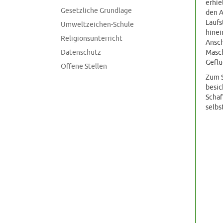
erhie
Gesetzliche Grundlage
den A
Laufs
Umweltzeichen-Schule
hinei
Religionsunterricht
Ansch
Datenschutz
Masch
Geflü
Offene Stellen
Zum S
besic
Schaf
selbs