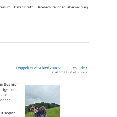
ressum
Datenschutz
Datenschutz-Videoueberwachung
Doppelter Abschied zum Schuljahresende >
12.07.2025 22:27 Alter: 1 year
em Bus nach
chtigen und
sante
hiedene
 Zu Beginn