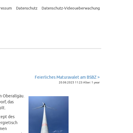
ressum
Datenschutz
Datenschutz-Videoueberwachung
Feierliches Maturavalet am BSBZ >
20.06.2025 11:23 Alter: 1 year
m Oberallgäu.
orf, das
lt.
zept des
ergietisch
enen