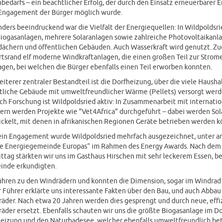
bedarfs – ein beachtlicher Erfolg, der durch den Einsatz erneuerbarer 
Engagement der Bürger möglich wurde.
ders beeindruckend war die Vielfalt der Energiequellen: In Wildpoldsri
Biogasanlagen, mehrere Solaranlagen sowie zahlreiche Photovoltaikanl
ächern und öffentlichen Gebäuden. Auch Wasserkraft wird genutzt. Z
tsrand elf moderne Windkraftanlagen, die einen großen Teil zur Stro
agen, bei welchen die Bürger ebenfalls einen Teil erworben konnten.
eiterer zentraler Bestandteil ist die Dorfheizung, über die viele Hausha
tliche Gebäude mit umweltfreundlicher Wärme (Pellets) versorgt werd
ch Forschung ist Wildpoldsried aktiv: In Zusammenarbeit mit internati
ern werden Projekte wie "Vet4Africa" durchgeführt – dabei werden Sol
ckelt, mit denen in afrikanischen Regionen Geräte betrieben werden k
ein Engagement wurde Wildpoldsried mehrfach ausgezeichnet, unter a
te Energiegemeinde Europas“ im Rahmen des Energy Awards. Nach de
ttag stärkten wir uns im Gasthaus Hirschen mit sehr leckerem Essen, be
inde erkundigten.
uhren zu den Windrädern und konnten die Dimension, sogar im Windrad
 Führer erklärte uns interessante Fakten über den Bau, und auch Abbau
äder. Nach etwa 20 Jahren werden dies gesprengt und durch neue, effi
äder ersetzt. Ebenfalls schauten wir uns die größte Biogasanlage im Dor
eizung und den Naturbadesee, welcher ebenfalls umweltfreundlich bet