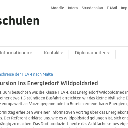
Moodle
Intern
Stundenplan
E-Mail
Imp
Informationen
Kontakt
Diplomarbeiten
achreise der HLA 4 nach Malta
ursion ins Energiedorf Wildpoldsried
. Juni besuchten wir, die Klasse HLA 4, das Energiedorf Wildpoldsried i
einer etwa 1,5-stündigen Busfahrt erreichten wir das kleine idyllische D
 europaweit als Vorzeigegemeinde im Bereich erneuerbarer Energien gi
rmittag erhielten wir einen informativen Vortrag über das Energiekon
s. Der Referent erklärte uns, wie es Wildpoldsried gelungen ist, sich en
ängig zu machen. Das Dorf produziert heute das Achtfache seines eig