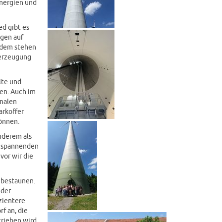
Energien und
ed gibt es
agen auf
udem stehen
merzeugung
lte und
en. Auch im
onalen
arkoffer
önnen.
nderem als
m spannenden
vor wir die
 bestaunen.
 der
zientere
f an, die
rieben wird.