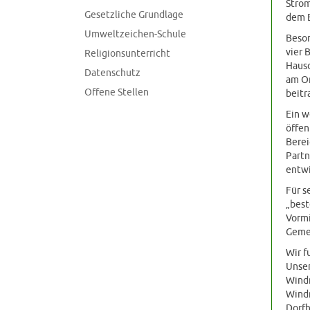
Strom
Gesetzliche Grundlage
dem 
Umweltzeichen-Schule
Beson
vier 
Religionsunterricht
Hausd
Datenschutz
am Or
Offene Stellen
beitr
Ein w
öffen
Berei
Partn
entwi
Für s
„bes
Vormi
Geme
Wir f
Unser
Windr
Windr
Dorfh