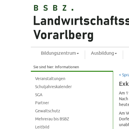
Bildungszentrum
Ausbildung
Sie sind hier:
Informationen
< Spr
Veranstaltungen
Exk
Schuljahreskalender
Am 11
SGA
Nach 
Partner
heute
Gewaltschutz
Am Vo
Mehrerau bis BSBZ
Dorfe
unabh
Leitbild