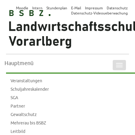
Moodle
Intern
Stundenplan
E-Mail
Impressum
Datenschutz
Datenschutz-Videoueberwachung
Hauptmenü
Naviga
ein-/a
Veranstaltungen
Schuljahreskalender
SGA
Partner
Gewaltschutz
Mehrerau bis BSBZ
Leitbild