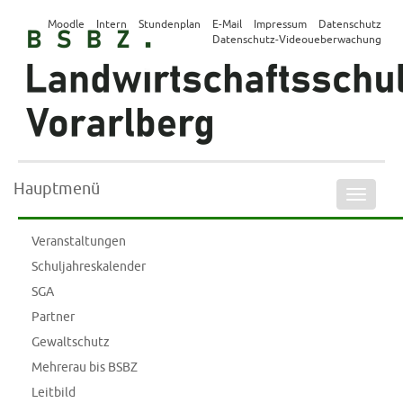
Moodle
Intern
Stundenplan
E-Mail
Impressum
Datenschutz
Datenschutz-Videoueberwachung
Hauptmenü
Naviga
ein-/a
Veranstaltungen
Schuljahreskalender
SGA
Partner
Gewaltschutz
Mehrerau bis BSBZ
Leitbild