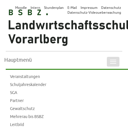
Moodle
Intern
Stundenplan
E-Mail
Impressum
Datenschutz
Datenschutz-Videoueberwachung
Hauptmenü
Naviga
ein-/a
Veranstaltungen
Schuljahreskalender
SGA
Partner
Gewaltschutz
Mehrerau bis BSBZ
Leitbild