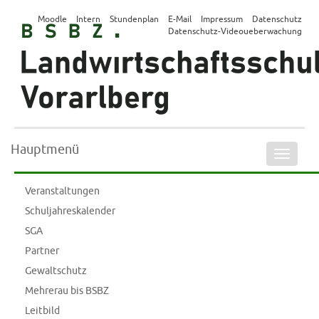
Moodle
Intern
Stundenplan
E-Mail
Impressum
Datenschutz
Datenschutz-Videoueberwachung
Hauptmenü
Naviga
ein-/a
Veranstaltungen
Schuljahreskalender
SGA
Partner
Gewaltschutz
Mehrerau bis BSBZ
Leitbild